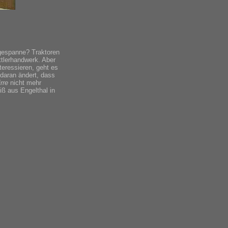
egespanne? Traktoren
tlerhandwerk. Aber
teressieren, geht es
daran ändert, dass
rre
nicht mehr
iß aus Engelthal in