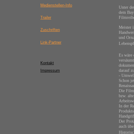
Medienstellen-Info
Unter d
dem Baye
Filmreih
Trailer
Meister 
Zuschriften
Handwerk
und Orna
Link-Partner
Lebensph
Es wäre 
versäumt
Kontakt
dokument
darauf z
Impressum
- Umwelt
Schon jet
Renaissa
Die Film
bzw. alt
Arbeitsw
In der R
Produkts
Handgrif
Der Prota
auch über
Historis