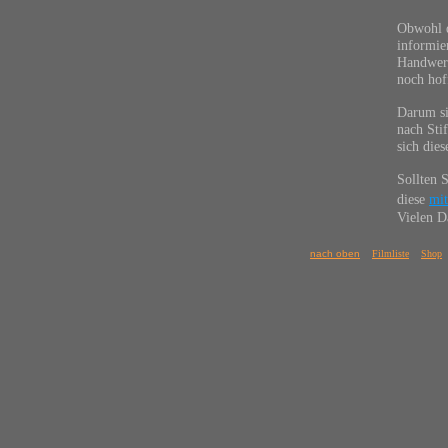
Obwohl d
informie
Handwerk
noch hof
Darum si
nach Sti
sich die
Sollten 
diese
mit
Vielen D
nach oben
Filmliste
Shop